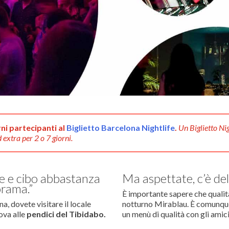
rni partecipanti al
Biglietto Barcelona Nightlife
.
Un Biglietto Ni
 extra per 2 o 7 giorni.
le e cibo abbastanza
Ma aspettate, c’è del
orama.”
È importante sapere che qualità
, dovete visitare il locale
notturno Mirablau. È comunque 
ova alle
pendici del Tibidabo.
un menù di qualità con gli amici