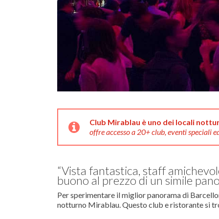
Club Mirablau è uno dei locali nottu
offre accesso a 20+ club, eventi speciali ed
“Vista fantastica, staff amichevo
buono al prezzo di un simile pan
Per sperimentare il miglior panorama di Barcellona
notturno Mirablau. Questo club e ristorante si tr