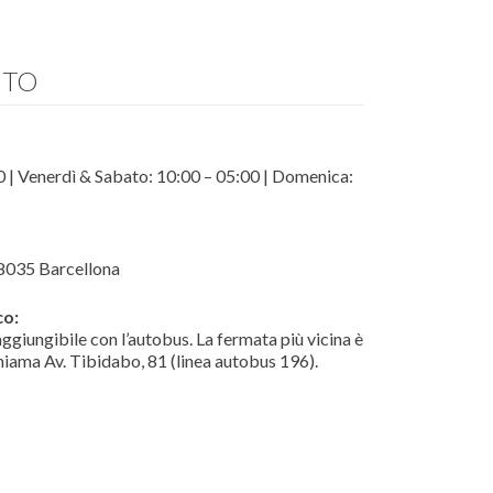
ITO
0 | Venerdì & Sabato: 10:00 – 05:00 | Domenica:
08035 Barcellona
co:
aggiungibile con l’autobus. La fermata più vicina è
hiama Av. Tibidabo, 81 (linea autobus 196).