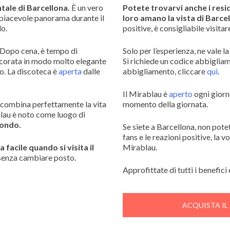
tale di Barcellona.
È un vero
Potete trovarvi anche i resid
n piacevole panorama durante il
loro amano la vista di Barce
lo.
positive, è consigliabile visitar
. Dopo cena, è tempo di
Solo per l’esperienza, ne vale l
decorata in modo molto elegante
Si richiede un codice abbigliam
to. La discoteca è
aperta
dalle
abbigliamento, cliccare
qui
.
Il Mirablau è
aperto
ogni giorno
e combina perfettamente la vita
momento della giornata.
ablau è noto come luogo di
mondo.
Se siete a Barcellona, non pote
fans e le reazioni positive, la 
facile quando si visita il
Mirablau.
 senza cambiare posto.
Approfittate di tutti i benefici 
ACQUISTA IL