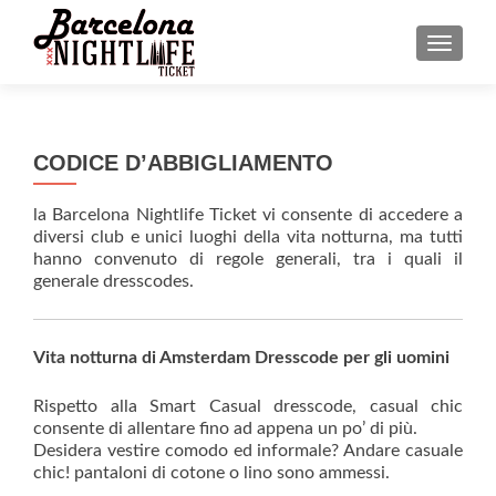
MENU
CODICE D’ABBIGLIAMENTO
la Barcelona Nightlife Ticket vi consente di accedere a
diversi club e unici luoghi della vita notturna, ma tutti
hanno convenuto di regole generali, tra i quali il
generale dresscodes.
Vita notturna di Amsterdam Dresscode per gli uomini
Rispetto alla Smart Casual dresscode, casual chic
consente di allentare fino ad appena un po’ di più.
Desidera vestire comodo ed informale? Andare casuale
chic! pantaloni di cotone o lino sono ammessi.