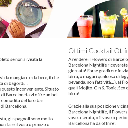
Ottimi Cocktail Otti
to se non si visita la
A rendere il Flowers di Barcelo
Barcelona Nightlife riceverete
giornata!
Forse gradirete inizi
birra, o magari qualcosa di le
i da mangiare e da bere, il che
bevanda, non l’attività…), al 
ata di bagordi…
quali Mojito, Gin & Tonic, Sex on
e questo inconveniente.
Situato
birra!
 di Barceloneta vi offre un bel
le comodità del loro bar
e di Barcellona.
Grazie alla sua posizione vicina 
Barcelona Nightlife, il Flowers 
vostra serata, o il vostro peri
festa, gli spagnoli sono molto
Barcellona ha da offrire!
non fare il vostro pranzo o