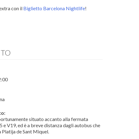
extra con il
Biglietto Barcelona Nightlife
!
ITO
2:00
ona
co:
portunamente situato accanto alla fermata
5 e V19, ed è a breve distanza dagli autobus che
a Platija de Sant Miquel.