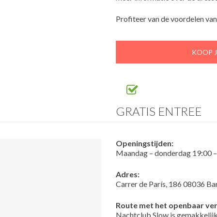
Profiteer van de voordelen va
KOOP J
GRATIS ENTREE
Openingstijden:
Maandag – donderdag 19:00 – 0
Adres:
Carrer de París, 186 08036 Ba
Route met het openbaar ver
Nachtclub Slow is gemakkelijk