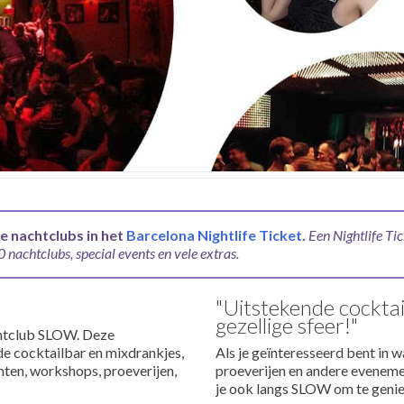
e nachtclubs in het
Barcelona Nightlife Ticket
.
Een Nightlife Ti
 nachtclubs, special events en vele extras.
"Uitstekende cocktai
gezellige sfeer!"
chtclub SLOW. Deze
nde cocktailbar en mixdrankjes,
Als je geïnteresseerd bent in wa
ten, workshops, proeverijen,
proeverijen en andere evenemen
je ook langs SLOW om te genie