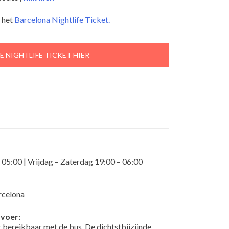
n het
Barcelona Nightlife Ticket.
E NIGHTLIFE TICKET HIER
5:00 | Vrijdag – Zaterdag 19:00 – 06:00
rcelona
voer:
 bereikbaar met de bus. De dichtstbijzijnde