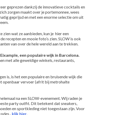
zeer geprezen dankzij de innovatieve cocktails en
 zich zorgen maakt over je portemonnee, wees
n matig geprijsd en met een enorme selectie om uit
leem.
e zien wat ze aanbieden, kun je hier een
 de recepten en mooie foto’s zien. SLOW is ook
nten van over de hele wereld aan te trekken.
 Eixample, een populaire wijk in Barcelona.
en met alle geweldige winkels, restaurants,
 is, is het een populaire en bruisende wijk die
t openbaar vervoer (afrit bij metrohalte
 helemaal na een SLOW-evenement. Wij raden je
este party outfit. Dit betekent dat sneakers,
 hoeden en sportkleding niet toegestaan zijn. Voor
scodes
,
klik hier.