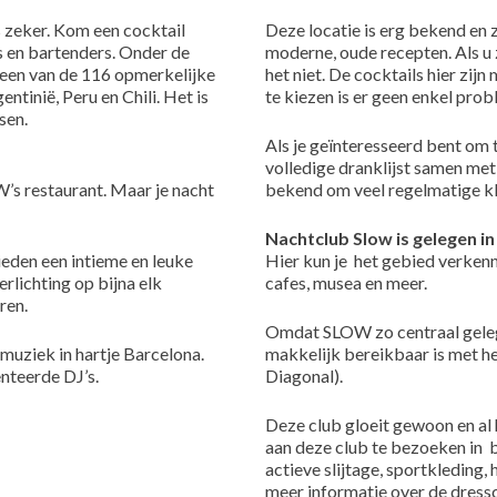
is zeker. Kom een cocktail
Deze locatie is erg bekend en 
 en bartenders. Onder de
moderne, oude recepten. Als u
een van de 116 opmerkelijke
het niet. De cocktails hier zij
tinië, Peru en Chili. Het is
te kiezen is er geen enkel prob
sen.
Als je geïnteresseerd bent om t
volledige dranklijst samen met
’s restaurant. Maar je nacht
bekend om veel regelmatige kla
Nachtclub Slow is gelegen in
ieden een intieme en leuke
Hier kun je het gebied verkenn
erlichting op bijna elk
cafes, musea en meer.
ren.
Omdat SLOW zo centraal gelegen
 muziek in hartje Barcelona.
makkelijk bereikbaar is met he
enteerde DJ’s.
Diagonal).
Deze club gloeit gewoon en al
aan deze club te bezoeken in b
actieve slijtage, sportkleding,
meer informatie over de dres