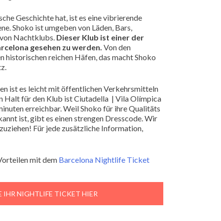
che Geschichte hat, ist es eine vibrierende
ene. Shoko ist umgeben von Läden, Bars,
l von Nachtklubs.
Dieser Klub ist einer der
arcelona gesehen zu werden.
Von den
 historischen reichen Häfen, das macht Shoko
z.
 ist es leicht mit öffentlichen Verkehrsmitteln
 Halt für den Klub ist Ciutadella | Vila Olímpica
minuten erreichbar. Weil Shoko für ihre Qualitäts
nnt ist, gibt es einen strengen Dresscode. Wir
zuziehen! Für jede zusätzliche Information,
 Vorteilen mit dem
Barcelona Nightlife Ticket
E IHR NIGHTLIFE TICKET HIER