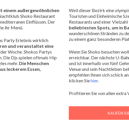
 mit einem außergewöhnlichen
Weil dieser Bezirk eine olympis
r Nachtklub Shoko Restaurant
Touristen und Einheimische Sz
mediterranen Einflüssen. Der
Restaurants und einer Vielzah
ie ihr Menü.
beliebtesten Spots, um in B
wunderschönen Stränden zu den
zu einem ganz besonderen Plat
s Party Erlebnis wirklich
ren und veranstaltet eine
in der Woche. Shokos Partys
Wenn Sie Shoko besuchen wollen
. Die Djs spielen oftmals Hip
erreichbar. Der nächste U-Bahn
eles mehr.
Die Menschen
und ist innerhalb von fünf Geh
aus leckerem Essen,
Venue und sein Nachtleben beka
empfehlen Ihnen sich schick an
klicken Sie
hier
.
Profitieren Sie von allen extra
KAUFEN SI