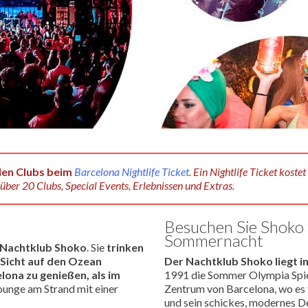
den Clubs beim
Barcelona Nightlife Ticket
.
Ein Nightlife Ticket kostet
 über 20 Clubs, Special Events, Erlebnissen und Extras.
Besuchen Sie Shoko f
Sommernacht
Nachtklub Shoko
. Sie
trinken
 Sicht auf den Ozean
Der Nachtklub Shoko liegt im
lona zu genießen, als im
1991 die Sommer Olympia Spiel
Lounge am Strand mit einer
Zentrum von Barcelona, wo es 
und sein schickes, modernes D