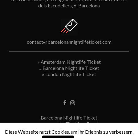
dels Escudellers, 6, Barcelona
contact@barcelonannightlifeticket.com
»
Amsterdam Nightlife Ticket
»
Barcelona Nightlife Ticket
»
London Nightlife Ticket
Barcelona Nightlife Ticket
powered by The New Event
Terms & Conditions
Diese Webseite nutzt Cookies, um Ihr Erlebnis zu verbessern.
Privacy Statement